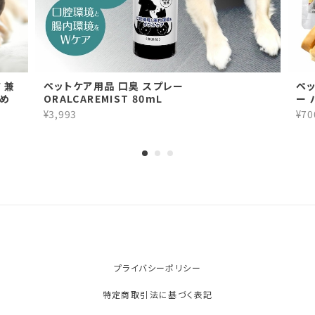
 兼
ペットケア用品 口臭 スプレー
ペ
止め
ORALCAREMIST 80mL
ー 
¥3,993
¥70
プライバシーポリシー
特定商取引法に基づく表記